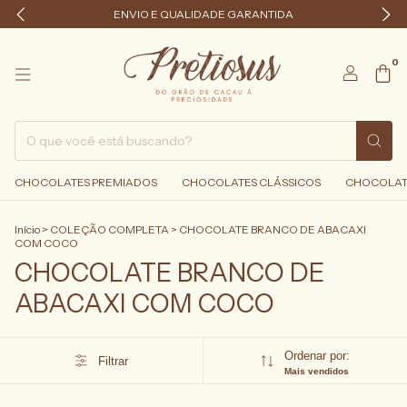
ENVIO E QUALIDADE GARANTIDA
0
CHOCOLATES PREMIADOS
CHOCOLATES CLÁSSICOS
CHOCOLAT
Início
>
COLEÇÃO COMPLETA
>
CHOCOLATE BRANCO DE ABACAXI
COM COCO
CHOCOLATE BRANCO DE
ABACAXI COM COCO
Ordenar por:
Filtrar
Mais vendidos